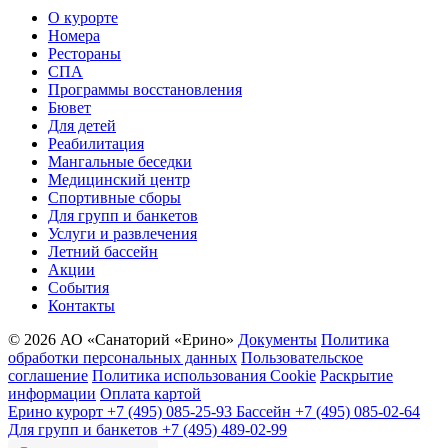
О курорте
Номера
Рестораны
СПА
Программы восстановления
Бювет
Для детей
Реабилитация
Мангальные беседки
Медицинский центр
Спортивные сборы
Для групп и банкетов
Услуги и развлечения
Летний бассейн
Акции
События
Контакты
© 2026 АО «Санаторий «Ерино»
Документы
Политика
обработки персональных данных
Пользовательское
соглашение
Политика использования Cookie
Раскрытие
информации
Оплата картой
Ерино курорт
+7 (495) 085-25-93
Бассейн
+7 (495) 085-02-64
Для групп и банкетов
+7 (495) 489-02-99