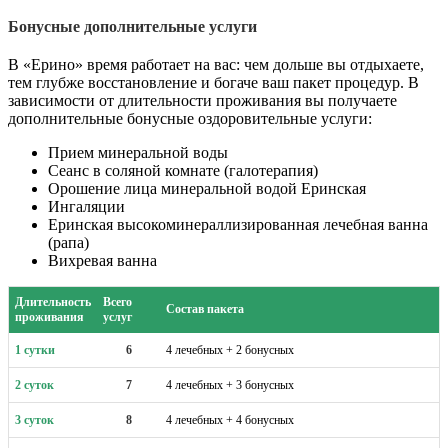
Бонусные дополнительные услуги
В «Ерино» время работает на вас: чем дольше вы отдыхаете,
тем глубже восстановление и богаче ваш пакет процедур. В
зависимости от длительности проживания вы получаете
дополнительные бонусные оздоровительные услуги:
Прием минеральной воды
Сеанс в соляной комнате (галотерапия)
Орошение лица минеральной водой Еринская
Ингаляции
Еринская высокоминераллизированная лечебная ванна
(рапа)
Вихревая ванна
Длительность
Всего
Состав пакета
проживания
услуг
1 сутки
6
4 лечебных + 2 бонусных
2 суток
7
4 лечебных + 3 бонусных
3 суток
8
4 лечебных + 4 бонусных