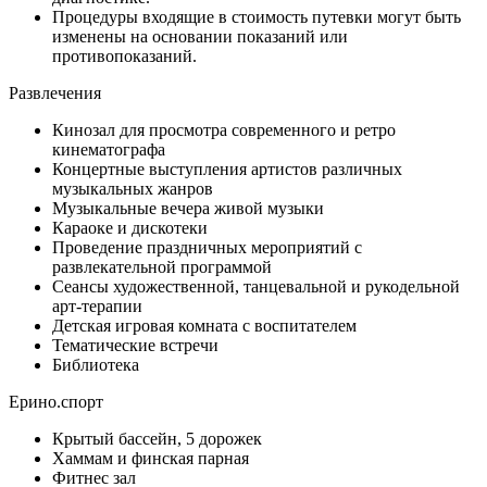
числе с учетом результатов соответствующей многолетней
Процедуры входящие в стоимость путевки могут быть
практики.
изменены на основании показаний или
противопоказаний.
Медицинские противопоказания для санаторно-курортного
лечения и медицинской реабилитации с применением
Развлечения
природных лечебных ресурсов, указанных в пункте 2 статьи
2.1 Федерального закона от 23 февраля 1995 г. N 26-ФЗ "О
Кинозал для просмотра современного и ретро
природных лечебных ресурсах, лечебно-оздоровительных
кинематографа
местностях и курортах"
Концертные выступления артистов различных
музыкальных жанров
Музыкальные вечера живой музыки
Караоке и дискотеки
Проведение праздничных мероприятий с
развлекательной программой
Сеансы художественной, танцевальной и рукодельной
арт-терапии
Детская игровая комната с воспитателем
Тематические встречи
Библиотека
Ерино.спорт
Крытый бассейн, 5 дорожек
Хаммам и финская парная
Фитнес зал