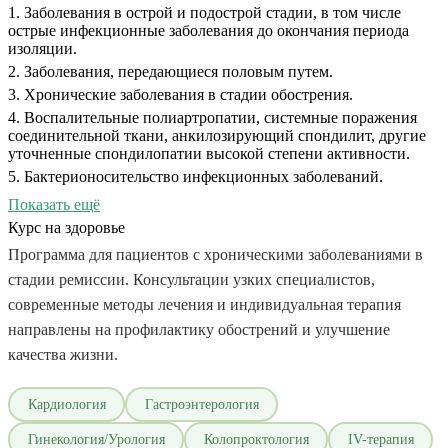
1. Заболевания в острой и подострой стадии, в том числе
острые инфекционные заболевания до окончания периода
изоляции.
2. Заболевания, передающиеся половым путем.
3. Хронические заболевания в стадии обострения.
4. Воспалительные полиартропатии, системные поражения
соединительной ткани, анкилозирующий спондилит, другие
уточненные спондилопатии высокой степени активности.
5. Бактерионосительство инфекционных заболеваний.
6. Заразные болезни глаз и кожи.
Показать ещё
7. Паразитарные заболевания.
Курс на здоровье
8. Заболевания, сопровождающиеся стойким болевым
Программа для пациентов с хроническими заболеваниями в
синдромом, требующим постоянного приема наркотических
стадии ремиссии. Консультации узких специалистов,
средств и психотропных веществ, включенных в списки II и
III Перечня наркотических средств, психотропных веществ и
современные методы лечения и индивидуальная терапия
их прекурсоров, подлежащих контролю в Российской
направлены на профилактику обострений и улучшение
Федерации, зарегистрированных в качестве лекарственных
препаратов.
качества жизни.
9. Туберкулез любой локализации в интенсивную фазу
лечения при наличии бактериовыделения, подтвержденного
Кардиология
Гастроэнтерология
бактериоскопическим, бактериологическим или молекулярно-
генетическим методами;
Гинекология/Урология
Колопроктология
IV-терапия