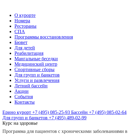
О курорте
Номера
Рестораны
СПА
Программы восстановления
Бювет
Для детей
Реабилитация
Мангальные беседки
Медицинский центр
Спортивные сборы
Для групп и банкетов
Услуги и развлечения
Летний бассейн
Акции
События
Контакты
Ерино курорт
+7 (495) 085-25-93
Бассейн
+7 (495) 085-02-64
Для групп и банкетов
+7 (495) 489-02-99
Курс на здоровье
Программа для пациентов с хроническими заболеваниями в