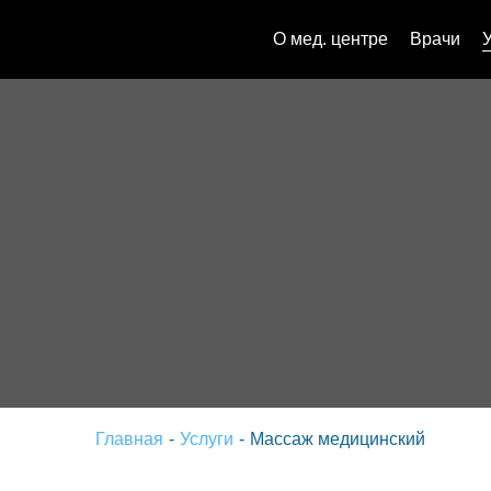
О мед. центре
Врачи
Главная
-
Услуги
-
Массаж медицинский