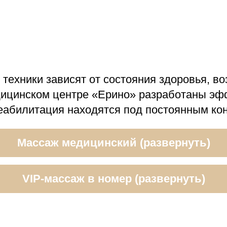
техники зависят от состояния здоровья, во
едицинском центре «Ерино» разработаны э
реабилитация находятся под постоянным ко
Массаж медицинский
(развернуть)
VIP-массаж в номер
(развернуть)