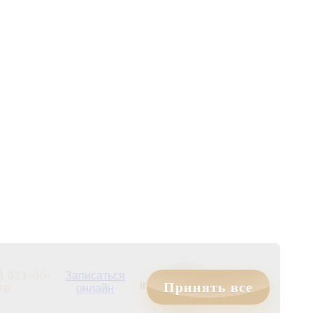
) 021-00-
Записаться
Принять все
info@erinomedcentr.ru
76
онлайн