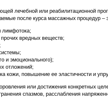
яющей лечебной или реабилитационной про
аемые после курса массажных процедур – э
и лимфотока;
и прочих вредных веществ;
;
системы;
го и эмоционального);
х отложений;
а кожи, повышение ее эластичности и упру
оровления или достижения конкретных целе
странения спазмов, расслабления напряжен