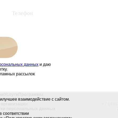
ерсональных данных
и даю
тку.
кламных рассылок
чи
Услуги
Программы
аилучшее взаимодействие с сайтом.
 и акции
Контакты
+7 (495
организации
тки персональных данных
в соответствии
е соглашение