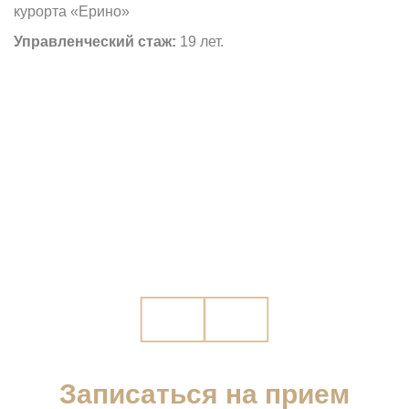
курорта «Ерино»
п
Управленческий стаж:
19 лет.
М
Записаться на прием