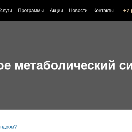
+7 
Услуги
Программы
Акции
Новости
Контакты
кое метаболический с
индром?