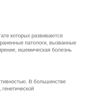
тате которых развиваются
траненные патологи, вызванные
ирение, ишемическая болезнь
ктивностью. В большинстве
 генетической