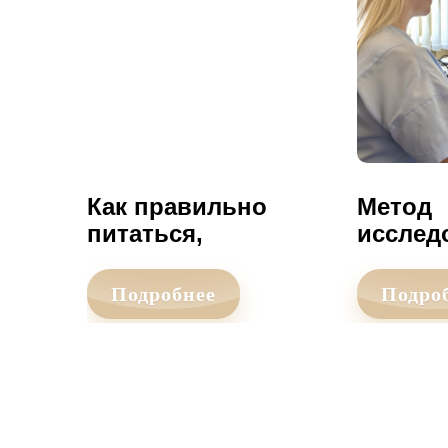
Как правильно
Метод
питаться,
исслед
чтобы не
по Холт
набирать вес
чем он
Подробнее
Подро
обычно