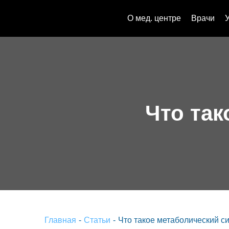
О мед. центре
Врачи
Что та
Главная
-
Статьи
-
Что такое метаболический с