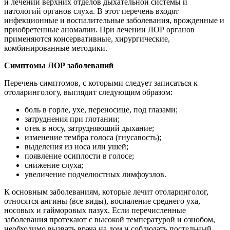
и лечении верхних отделов дыхательной системы и
патологий органов слуха. В этот перечень входят
инфекционные и воспалительные заболевания, врожденные и
приобретенные аномалии. При лечении ЛОР органов
применяются консервативные, хирургические,
комбинированные методики.
Симптомы ЛОР заболеваний
Перечень симптомов, с которыми следует записаться к
отоларингологу, выглядит следующим образом:
боль в горле, ухе, переносице, под глазами;
затруднения при глотании;
отек в носу, затрудняющий дыхание;
изменение тембра голоса (гнусавость);
выделения из носа или ушей;
появление осиплости в голосе;
снижение слуха;
увеличение подчелюстных лимфоузлов.
К основным заболеваниям, которые лечит отоларинголог,
относятся ангины (все виды), воспаление среднего уха,
носовых и гайморовых пазух. Если перечисленные
заболевания протекают с высокой температурой и ознобом,
необходимо вызвать врача на дом и соблюдать постельный